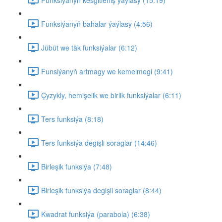
Funksiýanyň bahalar ýaýlasy (4:56)
Jübüt we täk funksiýalar (6:12)
Funsiýanyň artmagy we kemelmegi (9:41)
Çyzykly, hemişelik we birlik funksiýalar (6:11)
Ters funksiýa (8:18)
Ters funksiýa degişli soraglar (14:46)
Birleşik funksiýa (7:48)
Birleşik funksiýa degişli soraglar (8:44)
Kwadrat funksiýa (parabola) (6:38)