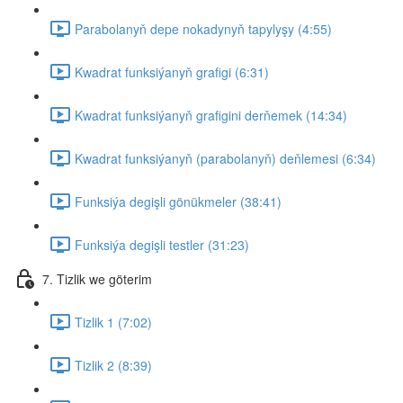
Parabolanyň depe nokadynyň tapylyşy (4:55)
Kwadrat funksiýanyň grafigi (6:31)
Kwadrat funksiýanyň grafigini derňemek (14:34)
Kwadrat funksiýanyň (parabolanyň) deňlemesi (6:34)
Funksiýa degişli gönükmeler (38:41)
Funksiýa degişli testler (31:23)
7. Tizlik we göterim
Tizlik 1 (7:02)
Tizlik 2 (8:39)