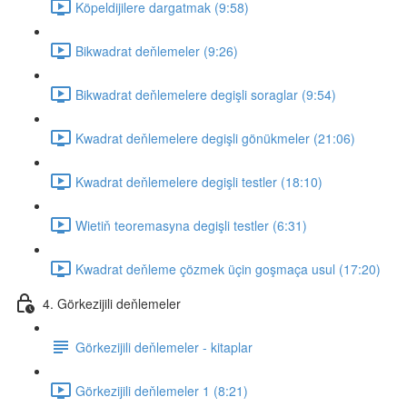
Köpeldijilere dargatmak (9:58)
Bikwadrat deňlemeler (9:26)
Bikwadrat deňlemelere degişli soraglar (9:54)
Kwadrat deňlemelere degişli gönükmeler (21:06)
Kwadrat deňlemelere degişli testler (18:10)
Wietiň teoremasyna degişli testler (6:31)
Kwadrat deňleme çözmek üçin goşmaça usul (17:20)
4. Görkezijili deňlemeler
Görkezijili deňlemeler - kitaplar
Görkezijili deňlemeler 1 (8:21)