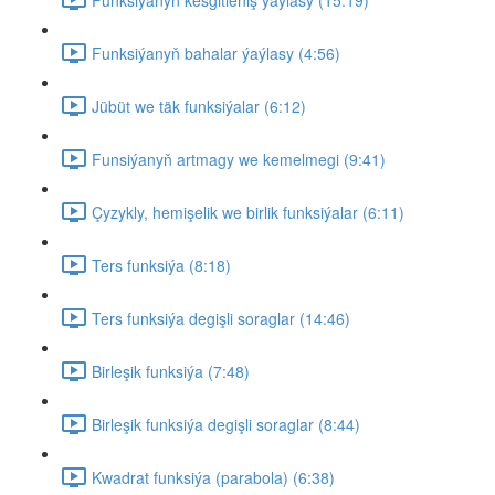
Funksiýanyň bahalar ýaýlasy (4:56)
Jübüt we täk funksiýalar (6:12)
Funsiýanyň artmagy we kemelmegi (9:41)
Çyzykly, hemişelik we birlik funksiýalar (6:11)
Ters funksiýa (8:18)
Ters funksiýa degişli soraglar (14:46)
Birleşik funksiýa (7:48)
Birleşik funksiýa degişli soraglar (8:44)
Kwadrat funksiýa (parabola) (6:38)