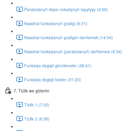
Parabolanyň depe nokadynyň tapylyşy (4:55)
Kwadrat funksiýanyň grafigi (6:31)
Kwadrat funksiýanyň grafigini derňemek (14:34)
Kwadrat funksiýanyň (parabolanyň) deňlemesi (6:34)
Funksiýa degişli gönükmeler (38:41)
Funksiýa degişli testler (31:23)
7. Tizlik we göterim
Tizlik 1 (7:02)
Tizlik 2 (8:39)