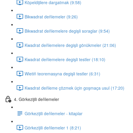
Köpeldijilere dargatmak (9:58)
Bikwadrat deňlemeler (9:26)
Bikwadrat deňlemelere degişli soraglar (9:54)
Kwadrat deňlemelere degişli gönükmeler (21:06)
Kwadrat deňlemelere degişli testler (18:10)
Wietiň teoremasyna degişli testler (6:31)
Kwadrat deňleme çözmek üçin goşmaça usul (17:20)
4. Görkezijili deňlemeler
Görkezijili deňlemeler - kitaplar
Görkezijili deňlemeler 1 (8:21)